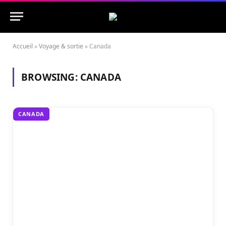
Accueil
»
Voyage & sortie
»
Canada
BROWSING:
CANADA
CANADA