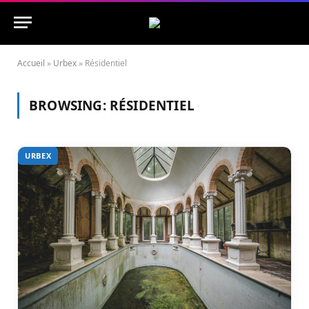
Accueil
»
Urbex
»
Résidentiel
BROWSING:
RÉSIDENTIEL
URBEX