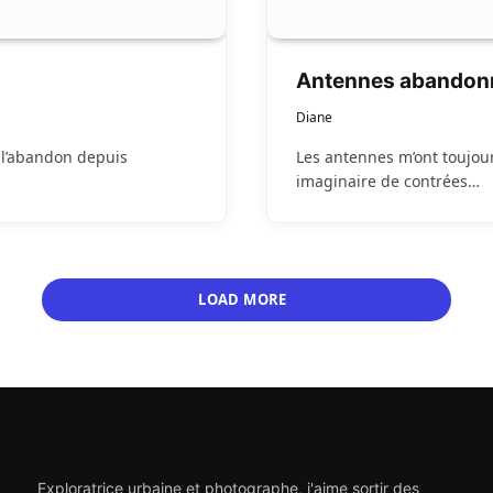
Antennes abandon
Diane
à l’abandon depuis
Les antennes m’ont toujour
imaginaire de contrées…
LOAD MORE
Exploratrice urbaine et photographe, j'aime sortir des