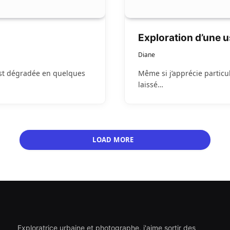
Exploration d’une u
Diane
est dégradée en quelques
Même si j’apprécie particu
laissé…
LOAD MORE
Exploratrice urbaine et photographe, j'aime sortir des